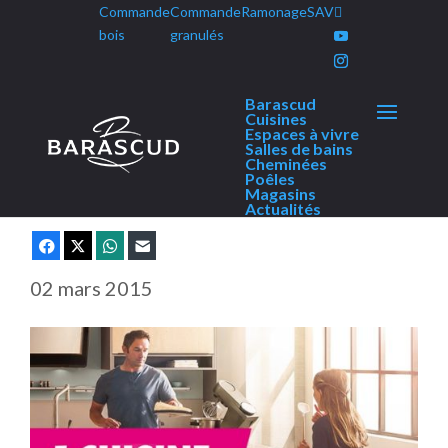
Commande
Commande
Ramonage
SAV
Panneau de gestion des cookies
bois
granulés
Barascud
Une cuisine à gagner chaque
Cuisines
Espaces à vivre
jour
Salles de bains
Cheminées
Poêles
Magasins
Actualités
Facebook
X
WhatsApp
E-mail
02 mars 2015