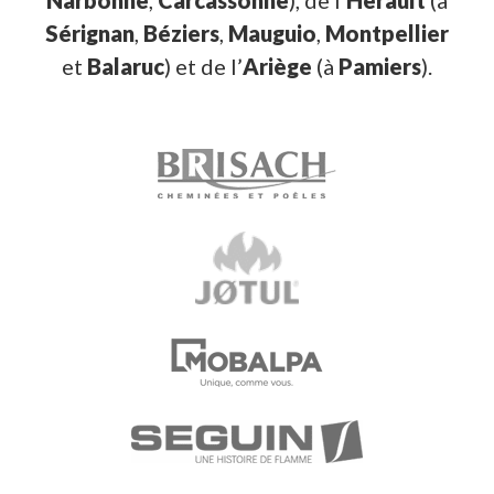
Narbonne
,
Carcassonne
), de l’
Hérault
(à
Sérignan
,
Béziers
,
Mauguio
,
Montpellier
et
Balaruc
) et de l’
Ariège
(à
Pamiers
).