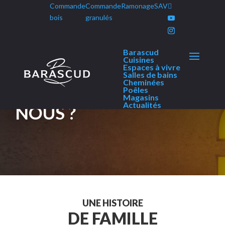
Commande
Commande
Ramonage
SAV
Panneau de gestion des cookies
bois
granulés
Barascud
Cuisines
Espaces à vivre
Salles de bains
Cheminées
QUI SOMMES –
Poêles
Magasins
Actualités
NOUS ?
UNE HISTOIRE
DE FAMILLE