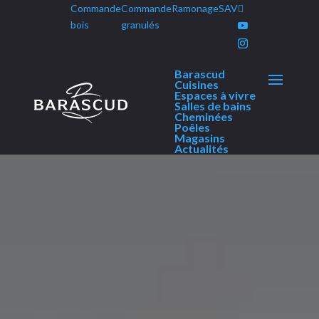
Commande
Commande
Ramonage
SAV
Panneau de gestion des cookies
bois
granulés
Barascud
Cuisines
Espaces à vivre
Salles de bains
Cheminées
Poêles
Magasins
Actualités