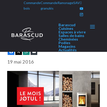
Commande
Commande
Ramonage
SAV
Panneau de gestion des cookies
bois
granulés
Barascud
Le mois Jøtul avec Barascud
Cuisines
Espaces à vivre
Salles de bains
Cheminées
Poêles
Magasins
Actualités
Facebook
X
WhatsApp
E-mail
19 mai 2016