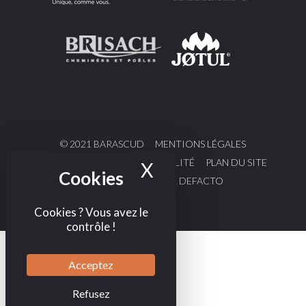
© 2021 BARASCUD
MENTIONS LÉGALES
POLITIQUE DE CONFIDENTIALITÉ
PLAN DU SITE
X
Masquer le bande
DESIGN & CODE PAR DEFACTO
Cookies ? Vous avez le
contrôle !
Acceptez
Refusez