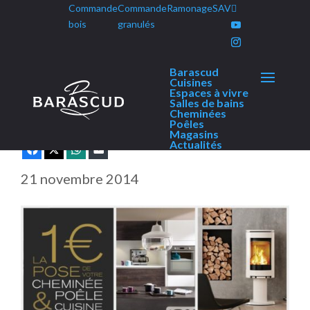
Commande
Commande
Ramonage
SAV
Panneau de gestion des cookies
bois
granulés
Barascud
La pose à 1 €*
Cuisines
Espaces à vivre
Salles de bains
Cheminées
Poêles
Magasins
Actualités
Facebook
X
WhatsApp
E-mail
21 novembre 2014