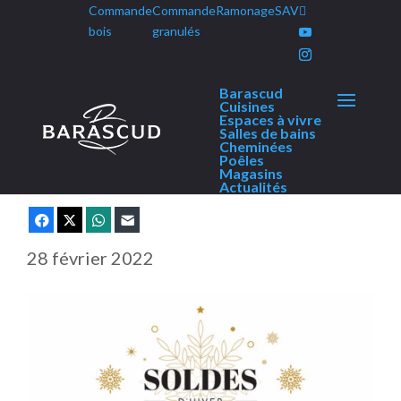
Commande
Commande
Ramonage
SAV
Panneau de gestion des cookies
bois
granulés
Barascud
Soldes d’hiver 2022 chez
Cuisines
Espaces à vivre
Barascud
Salles de bains
Cheminées
Poêles
Magasins
Actualités
Facebook
X
WhatsApp
E-mail
28 février 2022