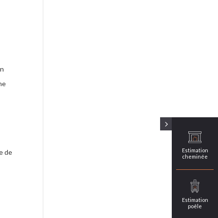
un
une
Estimation
ce de
cheminée
Estimation
poêle