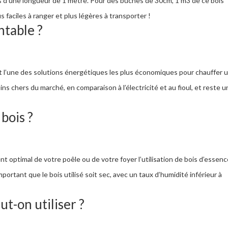
 d’une longueur de 1 mètre. Pour des bûches de 30cm, 1 m3 de ce bois
 faciles à ranger et plus légères à transporter !
ntable ?
t l’une des solutions énergétiques les plus économiques pour chauffer 
ns chers du marché, en comparaison à l’électricité et au fioul, et reste 
bois ?
t optimal de votre poêle ou de votre foyer l’utilisation de bois d’essen
mportant que le bois utilisé soit sec, avec un taux d’humidité inférieur à
ut-on utiliser ?