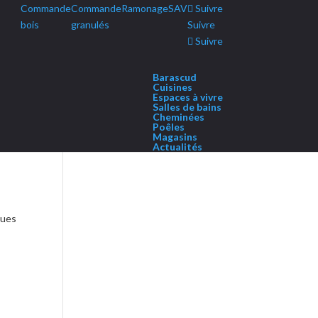
Commande
Commande
Ramonage
SAV
Suivre
bois
granulés
Suivre
Suivre
Barascud
Cuisines
Espaces à vivre
Salles de bains
Cheminées
Poêles
Magasins
Actualités
ques