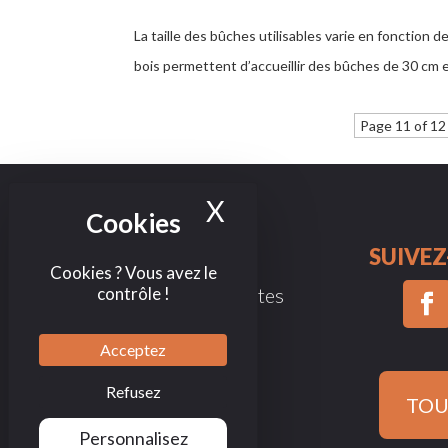
La taille des bûches utilisables varie en fonction
bois permettent d’accueillir des bûches de 30 cm
Page 11 of 12
X
Masquer le bande
NOUS CONTACTER
SUIVE
Cookies ? Vous avez le
Questions les plus fréquentes
contrôle !
Formulaires de contact
Acceptez
Nos magasins
Refusez
TOU
Personnalisez