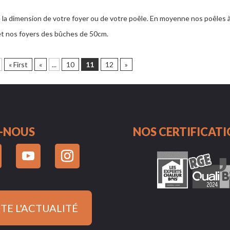
 de la dimension de votre foyer ou de votre poêle. En moyenne nos poêles 
 et nos foyers des bûches de 50cm.
« First
«
...
10
11
12
»
au des cookies
Z-NOUS
NOS CERTIFICAT
TE L'ACTUALITÉ